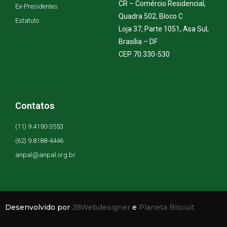
CR – Comércio Residencial,
Ex-Presidentes
Quadra 502, Bloco C
Estatuto
Loja 37, Parte 1051, Asa Sul,
Brasília – DF
CEP 70.330-530
Contatos
(11) 9.4190-3553
(62) 9.8188-4446
anpal@anpal.org.br
Desenvolvido por
JBWebdesigner
e
Planeta Biscuit