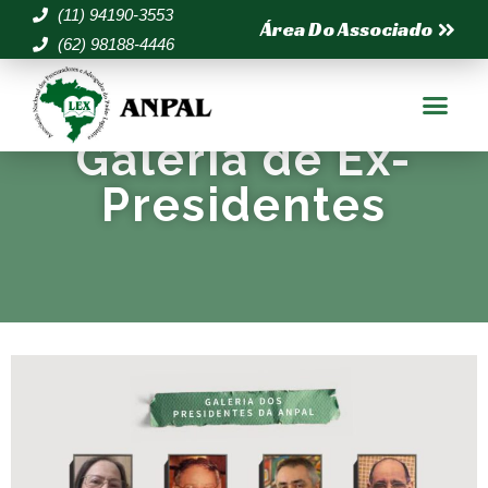
(11) 94190-3553
Área Do Associado
(62) 98188-4446
Galeria de Ex-
Presidentes