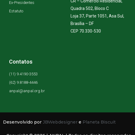
CR – Comércio Residencial,
Ex-Presidentes
Quadra 502, Bloco C
Estatuto
Loja 37, Parte 1051, Asa Sul,
Brasília – DF
CEP 70.330-530
Contatos
(11) 9.4190-3553
(62) 9.8188-4446
anpal@anpal.org.br
Desenvolvido por
JBWebdesigner
e
Planeta Biscuit