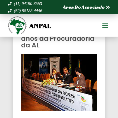
(11) 94190-3553
Área Do Associado
(62) 98188-4446
Três painéis marcam
evento promovido em
homenagem aos 40
anos da Procuradoria
da AL