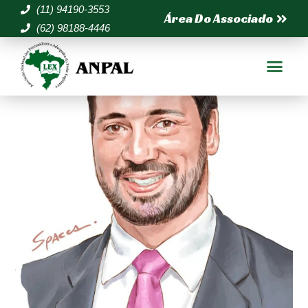
(11) 94190-3553
Área Do Associado
(62) 98188-4446