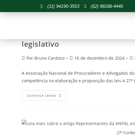
(11) 94190-3553
(62) 98188-4446
27ª Confe
ANPAL promove seminário sobr
legislativo
Por Bruno Cardoso
16 de dezembro de 2024
A Associação Nacional de Procuradores e Advogados do
competência na elaboração e proposição das leis A 27ª
Continue Lendo
27ª Confe