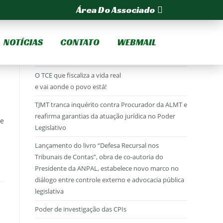
Área Do Associado
NOTÍCIAS
CONTATO
WEBMAIL
Posts Recentes
O TCE que fiscaliza a vida real
e vai aonde o povo está!
TJMT tranca inquérito contra Procurador da ALMT e
reafirma garantias da atuação jurídica no Poder
 e
Legislativo
Lançamento do livro “Defesa Recursal nos
Tribunais de Contas”, obra de co-autoria do
Presidente da ANPAL, estabelece novo marco no
diálogo entre controle externo e advocacia pública
legislativa
Poder de investigação das CPIs