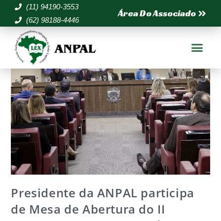
(11) 94190-3553
Área Do Associado
(62) 98188-4446
Presidente da ANPAL participa
de Mesa de Abertura do II